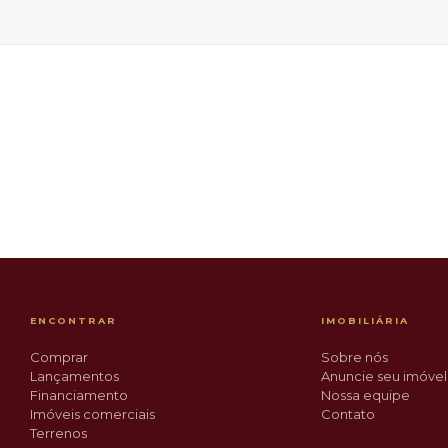
R$ 399.900
DESTAQUE
Jardim Iririú
ENCONTRAR
IMOBILIÁRIA
Comprar
Sobre nós
Lançamentos
Anuncie seu imóvel
Financiamento
Nossa equipe
Imóveis comerciais
Contato
Terrenos