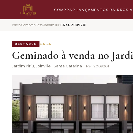
COMPRAR
LANÇAMENTOS
BAIRROS
A
Início
›
Comprar
›
Casa
›
Jardim Iririú
›
Ref.
2009201
CASA
DESTAQUE
Geminado à venda no Jardim
Jardim Iririú
, Joinville · Santa Catarina
Ref.
2009201