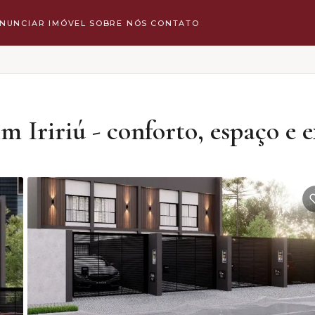
NUNCIAR IMÓVEL
SOBRE NÓS
CONTATO
 Iririú - conforto, espaço e e