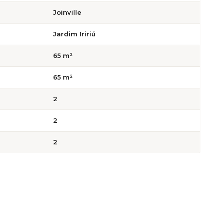
Joinville
Jardim Iririú
65 m²
65 m²
2
2
2