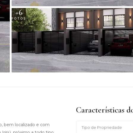
+
6
FOTOS
Características d
, bem localizado e com
Tipo de Propriedade
ririú, próximo a todo tipo