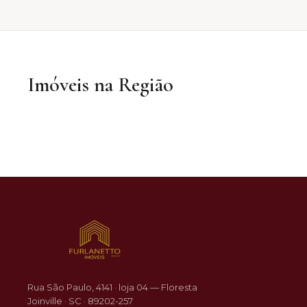
Imóveis na Região
R$ 309.900
VENDA
VENDA
Jardim Iririú
Rua São Paulo, 4141 · loja 04 — Floresta
Joinville · SC · 89202-257