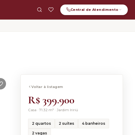
Central de
Atendimento
ATENDIMENTO GERAL
(47) 99123-3062
WHATSAPP
(47) 99123-3062
E-MAIL
Voltar à listagem
contato.furlanettoimoveis@gmail.com
R$ 399.900
Casa
·
71.32
m² ·
Jardim Iririú
2
quartos
2
suítes
4
banheiros
2
vagas