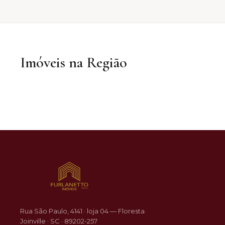
Imóveis na Região
R$ 309.900
VENDA
DESTAQ
Jardim Iririú
Rua São Paulo, 4141 · loja 04 — Floresta
Joinville · SC · 89202-257