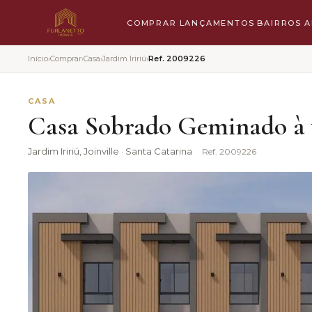
COMPRAR
LANÇAMENTOS
BAIRROS
A
Início
›
Comprar
›
Casa
›
Jardim Iririú
›
Ref.
2009226
CASA
Casa Sobrado Geminado à v
Jardim Iririú
, Joinville · Santa Catarina
Ref.
2009226