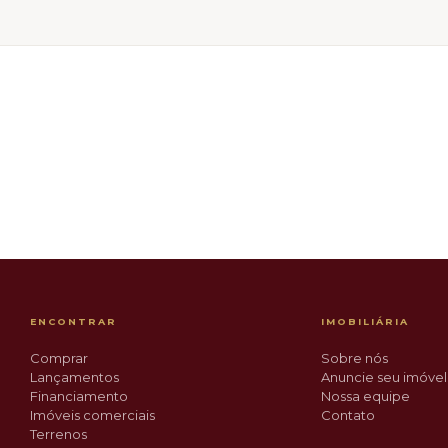
R$ 395.000
UE
DESTAQUE
Jardim Iririú
ENCONTRAR
IMOBILIÁRIA
Comprar
Sobre nós
Lançamentos
Anuncie seu imóvel
Financiamento
Nossa equipe
Imóveis comerciais
Contato
Terrenos