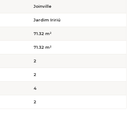
Joinville
Jardim Iririú
71.32 m²
71.32 m²
2
2
4
2