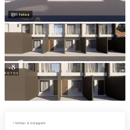
11
fotos
+
8
FOTOS
Voltar à listagem