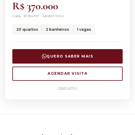
R$ 370.000
Casa
·
67.84
m² ·
Jardim Iririú
20
quartos
2
banheiros
1
vagas
QUERO SABER MAIS
AGENDAR VISITA
CRECI 6171-J