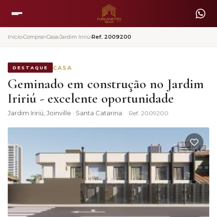
Início
›
Comprar
›
Casa
›
Jardim Iririú
›
Ref.
2009200
CASA
DESTAQUE
Geminado em construção no Jardim
Iririú - excelente oportunidade
Jardim Iririú
, Joinville · Santa Catarina
Ref.
2009200