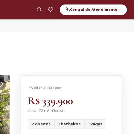
Central de
Atendimento
ATENDIMENTO GERAL
(47) 99123-3062
WHATSAPP
(47) 99123-3062
E-MAIL
contato.furlanettoimoveis@gmail.com
Voltar à listagem
R$ 339.900
Casa
·
72
m² ·
Floresta
2
quartos
1
banheiros
1
vagas