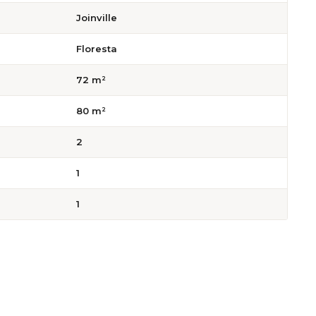
Joinville
Floresta
72 m²
80 m²
2
1
1