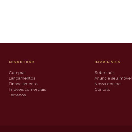
R$ 385.000
UE
DESTAQUE
Floresta
ENCONTRAR
IMOBILIÁRIA
Comprar
Sobre nós
Lançamentos
Anuncie seu imóvel
Financiamento
Nossa equipe
Imóveis comerciais
Contato
Terrenos