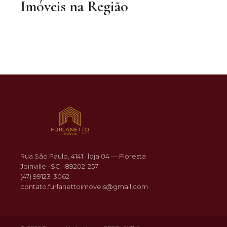
Imóveis na Região
R$ 319.900
DESTAQUE
DESTAQ
Floresta
Rua São Paulo, 4141 · loja 04 — Floresta
Joinville · SC · 89202-257
(47) 99123-3062
contato.furlanettoimoveis@gmail.com