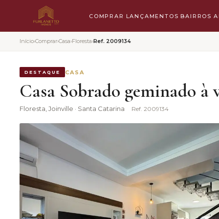
COMPRAR
LANÇAMENTOS
BAIRROS
A
Início
›
Comprar
›
Casa
›
Floresta
›
Ref.
2009134
CASA
DESTAQUE
Casa Sobrado geminado à v
Floresta
, Joinville · Santa Catarina
Ref.
2009134