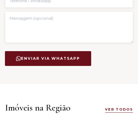
ENVIAR VIA WHATSAPP
Imóveis na Região
VER TODOS
R$ 599.900
DESTAQUE
DESTA
Floresta