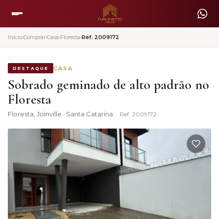
Início
›
Comprar
›
Casa
›
Floresta
›
Ref.
2009172
CASA
DESTAQUE
Sobrado geminado de alto padrão no
Floresta
Floresta
, Joinville · Santa Catarina
Ref.
2009172