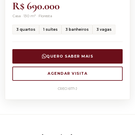
R$ 690.000
Casa
·
130
m² ·
Floresta
3
quartos
1
suítes
3
banheiros
3
vagas
QUERO SABER MAIS
AGENDAR VISITA
CRECI 6171-J