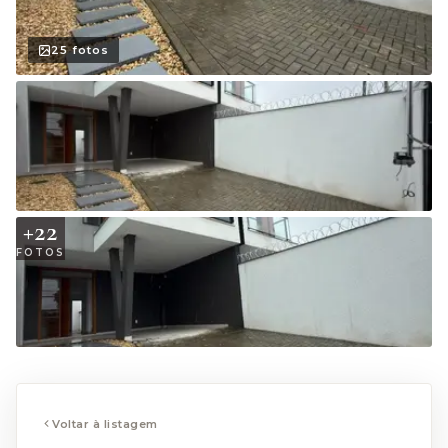
25
fotos
+
22
FOTOS
Voltar à listagem