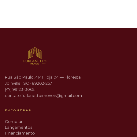
R$ 230.000
ENTRADA PARCELADA
ENTRA
Paranaguamirim
Rua São Paulo, 4141 · loja 04 — Floresta
Joinville · SC · 89202-257
(47) 99123-3062
contato.furlanettoimoveis@gmail.com
ENCONTRAR
Comprar
Lançamentos
Financiamento