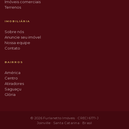
Imóveis comerciais
Terrenos
IMOBILIÁRIA
Sobre nós
Anuncie seu imóvel
Nossa equipe
Contato
BAIRROS
América
Centro
Atiradores
Saguaçu
Glória
© 2026 Furlanetto Imóveis · CRECI 6171-J
Joinville · Santa Catarina · Brasil