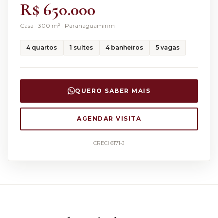
R$ 650.000
Casa
·
300
m² ·
Paranaguamirim
4
quartos
1
suítes
4
banheiros
5
vagas
QUERO SABER MAIS
AGENDAR VISITA
CRECI 6171-J