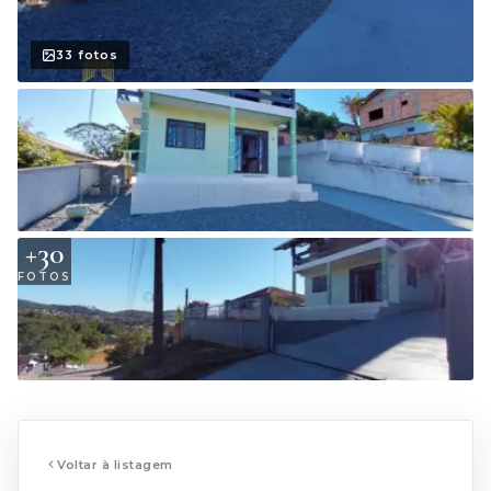
33
fotos
+
30
FOTOS
Voltar à listagem