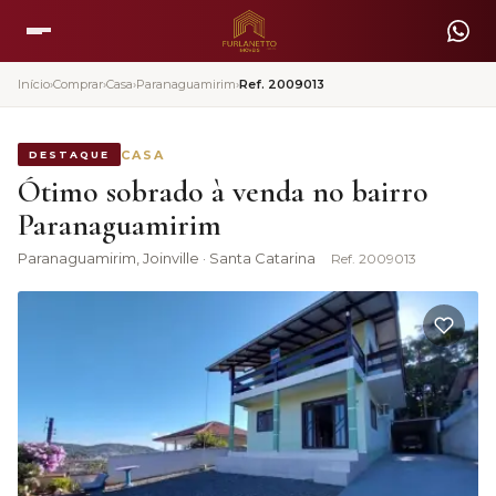
Início
›
Comprar
›
Casa
›
Paranaguamirim
›
Ref.
2009013
CASA
DESTAQUE
Ótimo sobrado à venda no bairro
Paranaguamirim
Paranaguamirim
, Joinville · Santa Catarina
Ref.
2009013