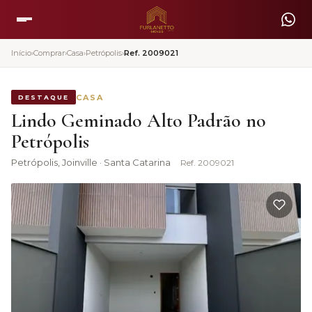
Início
›
Comprar
›
Casa
›
Petrópolis
›
Ref.
2009021
CASA
DESTAQUE
Lindo Geminado Alto Padrão no
Petrópolis
Petrópolis
, Joinville · Santa Catarina
Ref.
2009021