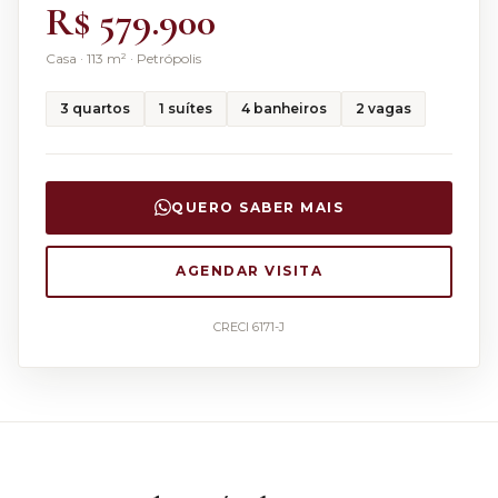
R$ 579.900
Casa
·
113
m² ·
Petrópolis
3
quartos
1
suítes
4
banheiros
2
vagas
QUERO SABER MAIS
AGENDAR VISITA
CRECI 6171-J