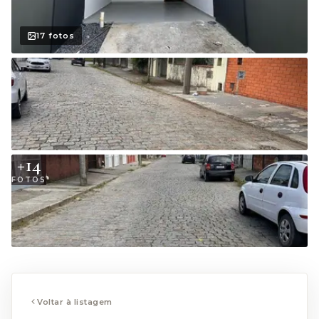
17
fotos
+
14
FOTOS
Voltar à listagem