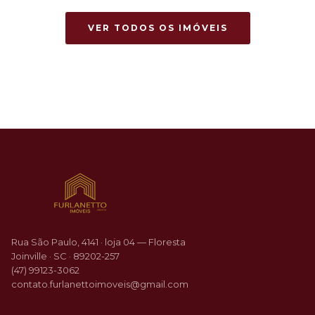
VER TODOS OS IMÓVEIS
Rua São Paulo, 4141 · loja 04 — Floresta
Joinville · SC · 89202-257
(47) 99123-3062
contato.furlanettoimoveis@gmail.com