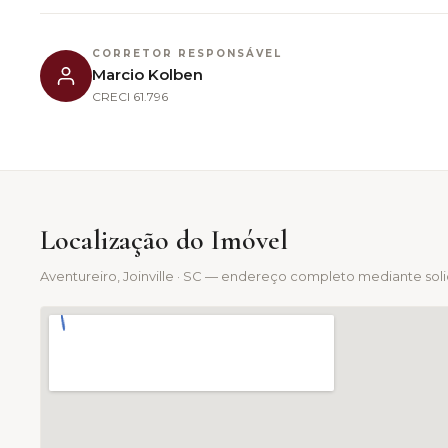
CORRETOR RESPONSÁVEL
Marcio Kolben
CRECI
61.796
Localização do Imóvel
Aventureiro
, Joinville · SC — endereço completo mediante sol