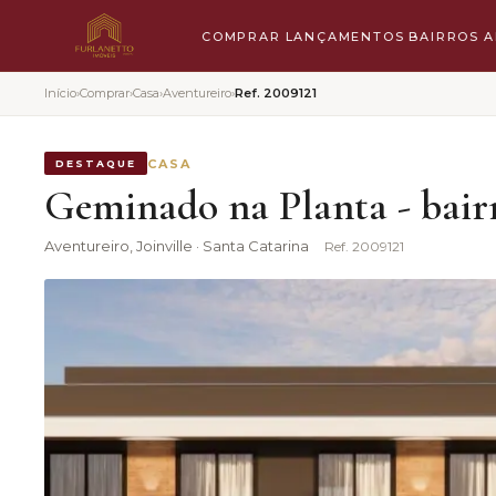
COMPRAR
LANÇAMENTOS
BAIRROS
A
Início
›
Comprar
›
Casa
›
Aventureiro
›
Ref.
2009121
CASA
DESTAQUE
Geminado na Planta - bairr
Aventureiro
, Joinville · Santa Catarina
Ref.
2009121