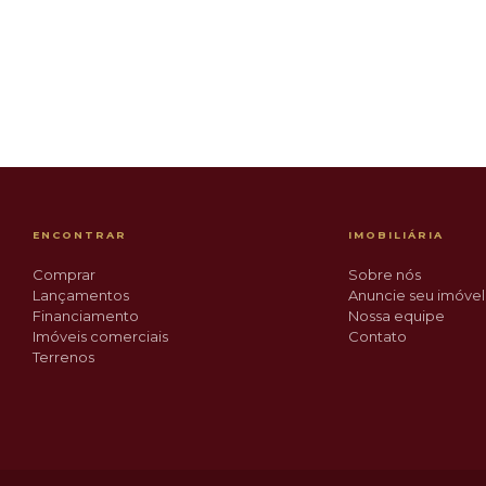
R$ 349.900
ENTRADA PARCELADA
Aventureiro
ENCONTRAR
IMOBILIÁRIA
Comprar
Sobre nós
Lançamentos
Anuncie seu imóvel
Financiamento
Nossa equipe
Imóveis comerciais
Contato
Terrenos