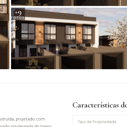
+
9
FOTOS
Características d
truída, projetado com
Tipo de Propriedade
ão privilegiada do bairro