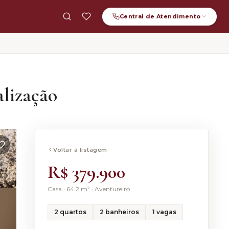
Central de
Atendimento
ATENDIMENTO GERAL
(47) 99123-3062
alização
WHATSAPP
(47) 99123-3062
E-MAIL
contato.furlanettoimoveis@gmail.com
Voltar à listagem
R$ 379.900
Casa
·
64.2
m² ·
Aventureiro
2
quartos
2
banheiros
1
vagas