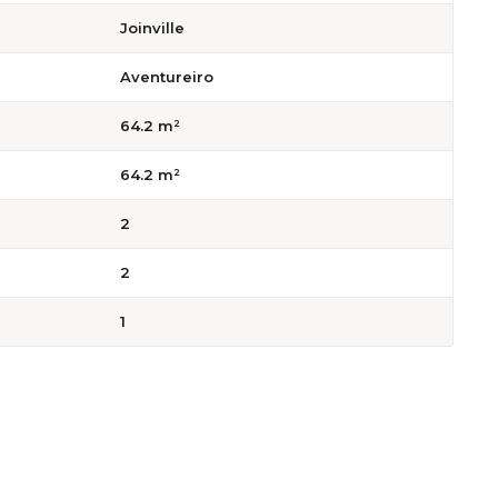
Joinville
Aventureiro
64.2 m²
64.2 m²
2
2
1