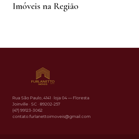
Imóveis na Região
R$ 333.900
AVERBADA
VENDA
Aventureiro
Rua São Paulo, 4141 · loja 04 — Floresta
Joinville · SC · 89202-257
(47) 99123-3062
contato.furlanettoimoveis@gmail.com