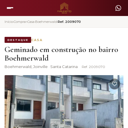
Início
›
Comprar
›
Casa
›
Boehmerwald
›
Ref.
2009070
CASA
DESTAQUE
Geminado em construção no bairro
Boehmerwald
Boehmerwald
, Joinville · Santa Catarina
Ref.
2009070