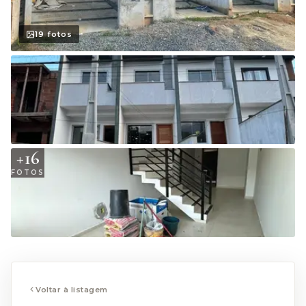
19
fotos
+
16
FOTOS
Voltar à listagem