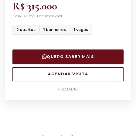
R$ 315.000
Casa
·
67
m² ·
Boehmerwald
2
quartos
1
banheiros
1
vagas
QUERO SABER MAIS
AGENDAR VISITA
CRECI 6171-J